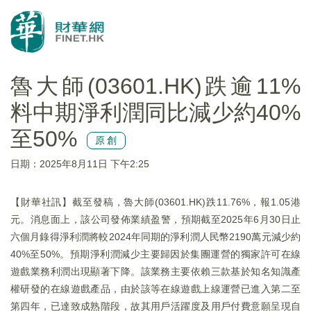
魯大師(03601.HK)跌逾11%
料中期淨利潤同比減少約40%
至50%
原創
日期：2025年8月11日 下午2:25
【財華社訊】截至發稿，魯大師(03601.HK)跌11.76%，報1.05港
元。消息面上，該公司發佈業績盈警，預期截至2025年6月30日止
六個月錄得淨利潤將較2024年同期的淨利潤人民幣2190萬元減少約
40%至50%。預期淨利潤減少主要歸因於集團運營的獨家許可在線
遊戲業務利潤出現顯著下降。該業務主要依賴三款基於知名知識產
權研發的在線遊戲產品，由於該等在線遊戲上線運營已進入第二至
第四年，已達致成熟階段，故其用戶活躍度及用戶付費意願呈現自