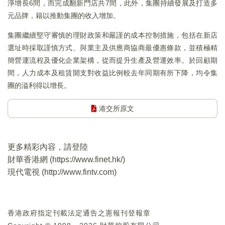
淨增長6間，而完成翻新門店共7間，此外，集團持續發展及打造多
元品牌，籍以推動集團的收入增加。
集團繼續堅守審慎的理財政策和嚴謹的成本控制措施，包括在新店
選址時採取謹慎方式、與業主及供應商協商最優惠條款，並積極精
簡營運流程及優化企業架構，從而提升生產及營運效率。於回顧期
間，人力成本及租賃開支對收益比例較去年同期有所下降，均令集
團的溢利得以增長。
港交所原文
更多精彩內容，請登陸
財華香港網 (
https://www.finet.hk/
)
現代電視 (
http://www.fintv.com
)
香港政府指定刊載法定通告之憲報刊登報章