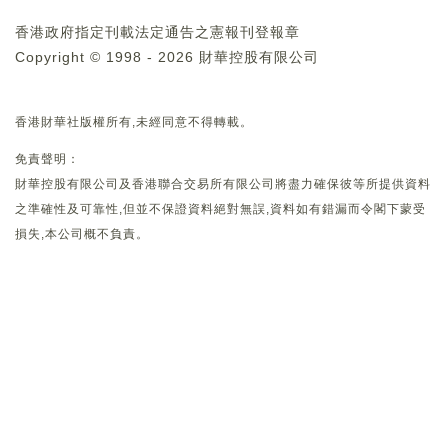
香港政府指定刊載法定通告之憲報刊登報章
Copyright © 1998 - 2026 財華控股有限公司
香港財華社版權所有,未經同意不得轉載。
免責聲明：
財華控股有限公司及香港聯合交易所有限公司將盡力確保彼等所提供資料
之準確性及可靠性,但並不保證資料絕對無誤,資料如有錯漏而令閣下蒙受
損失,本公司概不負責。