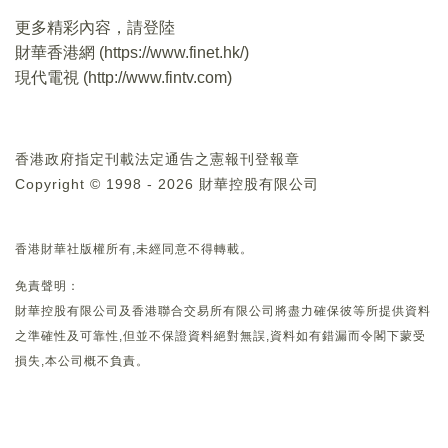
更多精彩內容，請登陸
財華香港網 (
https://www.finet.hk/
)
現代電視 (
http://www.fintv.com
)
香港政府指定刊載法定通告之憲報刊登報章
Copyright © 1998 - 2026 財華控股有限公司
香港財華社版權所有,未經同意不得轉載。
免責聲明：
財華控股有限公司及香港聯合交易所有限公司將盡力確保彼等所提供資料
之準確性及可靠性,但並不保證資料絕對無誤,資料如有錯漏而令閣下蒙受
損失,本公司概不負責。