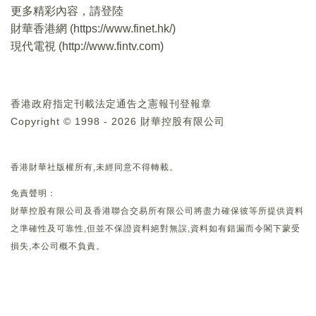
更多精彩內容，請登陸
財華香港網 (
https://www.finet.hk/
)
現代電視 (
http://www.fintv.com
)
香港政府指定刊載法定通告之憲報刊登報章
Copyright © 1998 - 2026 財華控股有限公司
香港財華社版權所有,未經同意不得轉載。
免責聲明：
財華控股有限公司及香港聯合交易所有限公司將盡力確保彼等所提供資料
之準確性及可靠性,但並不保證資料絕對無誤,資料如有錯漏而令閣下蒙受
損失,本公司概不負責。