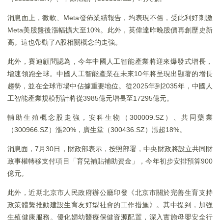
消息面上，微軟、Meta發佈業績報告，均表現不俗，受此利好刺激
Meta美股盤後漲幅擴大至10%。此外，英偉達昨晚股價再創歷史新
高。這也帶動了A股相關概念的走強。
此外，賽迪顧問認為，今年中國人工智能產業將迎來爆發式增長，
增速領跑全球。中國人工智能產業在未來10年將呈現出顯著的增長
趨勢，並在全球市場中佔據重要地位。從2025年到2035年，中國人
工智能產業規模預計將從3985億元增長至17295億元。
輔助生殖概念股走強，安科生物（300009.SZ）、共同藥業
（300966.SZ）漲20%，廣生堂（300436.SZ）漲超18%。
消息面，7月30日，財政部表示，按照部署，中央財政將設立共同財
政事權轉移支付項目「育兒補貼補助資金」，今年初步安排預算900
億元。
此外，近期北京市人民政府辦公廳印發《北京市關於完善生育支持
政策體繫推動建設生育友好型社會的工作措施》。其中提到，加強
生殖健康服務。優化婦幼醫療保健資源配置，深入實施母嬰安全行