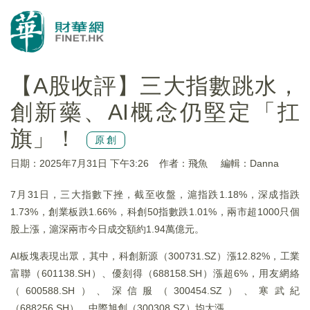
【A股收評】三大指數跳水，
創新藥、AI概念仍堅定「扛
旗」！
原創
日期：2025年7月31日 下午3:26
作者：飛魚
編輯：Danna
7月31日，三大指數下挫，截至收盤，滬指跌1.18%，深成指跌
1.73%，創業板跌1.66%，科創50指數跌1.01%，兩市超1000只個
股上漲，滬深兩市今日成交額約1.94萬億元。
AI板塊表現出眾，其中，科創新源（300731.SZ）漲12.82%，工業
富聯（601138.SH）、優刻得（688158.SH）漲超6%，用友網絡
（600588.SH）、深信服（300454.SZ）、寒武紀
（688256.SH）、中際旭創（300308.SZ）均大漲。