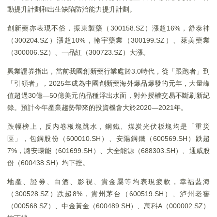
動提升計劃和出生缺陷防治能力提升計劃。
創新藥亦表現不俗，振東製藥（300158.SZ）漲超16%，舒泰神
（300204.SZ）漲超10%，翰宇藥業（300199.SZ）、萊美藥業
（300006.SZ）、一品紅（300723.SZ）大漲。
興業證券指出，當前我國創新藥行業處於3.0時代，從「跟跑者」到
「引領者」，2025年成為中國創新藥海外爆品爆發的元年，大量峰
值超過30億—50億美元的品種浮出水面，對外授權交易不斷刷新紀
錄。預計今年產業趨勢帶來的投資機會大於2020—2021年。
跌幅榜上，反内卷板塊跳水，鋼鐵、煤炭光伏板塊均是「重災
區」，包鋼股份（600010.SH）、安陽鋼鐵（600569.SH）跌超
7%，潞安環能（601699.SH）、大全能源（688303.SH）、通威股
份（600438.SH）均下挫。
地產、證券、白酒、影視、貴金屬等均表現疲軟，幸福藍海
（300528.SZ）跌超8%，貴州茅台（600519.SH）、泸州老窖
（000568.SZ）、中金黃金（600489.SH）、萬科A（000002.SZ）