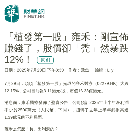
「植發第一股」雍禾：剛宣佈
賺錢了，股價卻「秃」然暴跌
12%！
原創
日期：2025年7月29日 下午8:39
作者：飛魚
編輯：Lily
7月29日，頭頂「植發第一股」光環的雍禾醫療（02279.HK）大跌
12.15%，公司目前報3.11港元/股，市值16.33億港元。
消息面，雍禾醫療發佈了盈喜公告，公司預計2025年上半年淨利潤
不少於2500萬元（人民幣，下同），扭轉了去年上半年虧損高達
1.39億元的不利局面。
雍禾是怎麽「長」出利潤的？