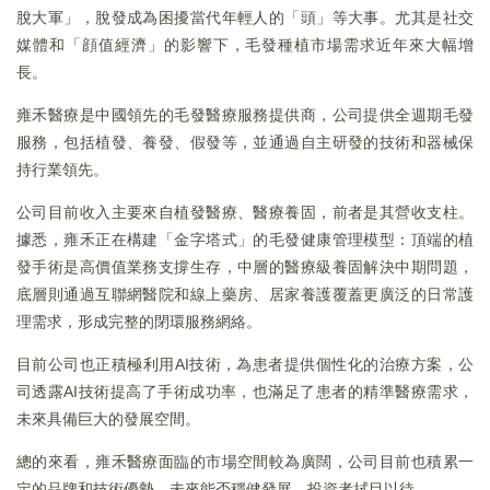
脫大軍」，脫發成為困擾當代年輕人的「頭」等大事。尤其是社交
媒體和「顔值經濟」的影響下，毛發種植市場需求近年來大幅增
長。
雍禾醫療是中國領先的毛發醫療服務提供商，公司提供全週期毛發
服務，包括植發、養發、假發等，並通過自主研發的技術和器械保
持行業領先。
公司目前收入主要來自植發醫療、醫療養固，前者是其營收支柱。
據悉，雍禾正在構建「金字塔式」的毛發健康管理模型：頂端的植
發手術是高價值業務支撐生存，中層的醫療級養固解決中期問題，
底層則通過互聯網醫院和線上藥房、居家養護覆蓋更廣泛的日常護
理需求，形成完整的閉環服務網絡。
目前公司也正積極利用AI技術，為患者提供個性化的治療方案，公
司透露AI技術提高了手術成功率，也滿足了患者的精準醫療需求，
未來具備巨大的發展空間。
總的來看，雍禾醫療面臨的市場空間較為廣闊，公司目前也積累一
定的品牌和技術優勢，未來能否穩健發展，投資者拭目以待。