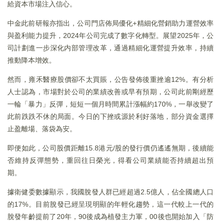
給資本市場注入信心。
中金此前研報亦指出，公司門店佈局優化+精細化營銷助力運營效率
與盈利能力提升，2024年公司完成了數字化轉型。展望2025年，公
司計劃進一步深化内部管理改革，通過精細化運營提升效率，持續
推動降本增效。
然而，雍禾醫療股價卻不太買賬，公告發佈後重挫逾12%。有分析
人士認為，市場對於公司的業績改善或早有預期，公司此前剛經歷
一輪「暴力」反彈，短短一個月時間累計漲幅約170%，一舉改變了
此前跌跌不休的局面。今日的下挫或源於利好落地，部分資金選擇
止盈離場、落袋為安。
即便如此，公司股價距離15.8港元/股的發行價仍遙遙無期，後續能
否維持反彈態勢，重回往日榮光，得看公司業績能否持續超出預
期。
據衛健委數據顯示，我國脫發人群已經超過2.5億人，佔全國總人口
的17%。目前脫發已經呈現明顯的年輕化趨勢，這一代較上一代的
脫發年齡提前了20年，90後成為植發主力軍，00後也開始加入「防