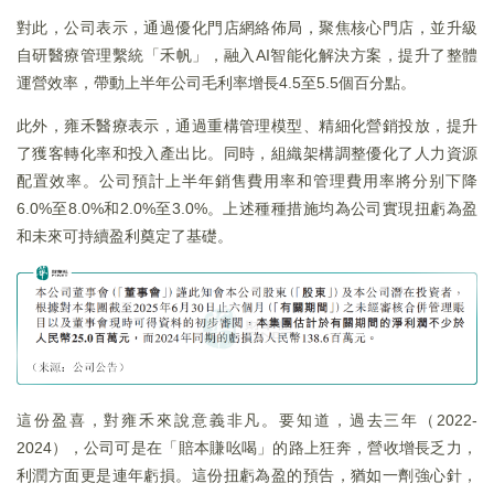
對此，公司表示，通過優化門店網絡佈局，聚焦核心門店，並升級
自研醫療管理繫統「禾帆」，融入AI智能化解決方案，提升了整體
運營效率，帶動上半年公司毛利率增長4.5至5.5個百分點。
此外，雍禾醫療表示，通過重構管理模型、精細化營銷投放，提升
了獲客轉化率和投入產出比。同時，組織架構調整優化了人力資源
配置效率。公司預計上半年銷售費用率和管理費用率將分别下降
6.0%至8.0%和2.0%至3.0%。上述種種措施均為公司實現扭虧為盈
和未來可持續盈利奠定了基礎。
這份盈喜，對雍禾來說意義非凡。要知道，過去三年（2022-
2024），公司可是在「賠本賺吆喝」的路上狂奔，營收增長乏力，
利潤方面更是連年虧損。這份扭虧為盈的預告，猶如一劑強心針，