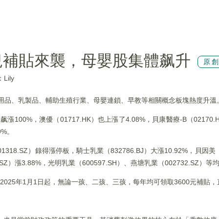
兒補貼來襲，母嬰股集體飙升
原
Lily
童用品、乳製品、輔助生殖行業、母嬰連鎖、早教等相關概念板塊熱度升溫
漲100%，澳優（01717.HK）也上漲了4.08%，貝康醫療-B（02170.
9%。
.SZ）錄得漲停板，騎士乳業（832786.BJ）大漲10.92%，貝因美（00
.SZ）漲3.88%，光明乳業（600597.SH）、燕塘乳業（002732.SZ）等
2025年1月1日起，無論一孩、二孩、三孩，每年均可領取3600元補貼