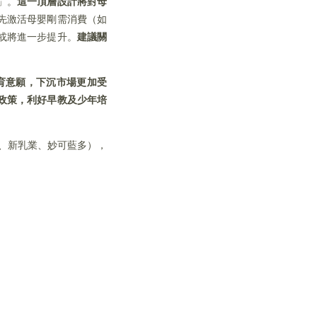
」。
這一頂層設計將對母
先激活母嬰剛需消費（如
或將進一步提升。
建議關
育意願，下沉市場更加受
政策，利好早教及少年培
、新乳業、妙可藍多），