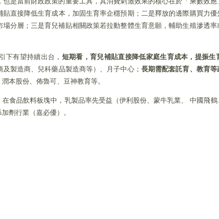
，也是當前財政政策的重要工具，其消費刺激效果的核心在於「乘數效應
補貼直接降低生育成本，加固生育率企穩預期；二是釋放的邊際購買力優
市場分層；三是育兒補貼相關政策若拉動整體生育意願，輔助生殖滲透率
引下有望持續出台，
短期看，育兒補貼直接降低家庭生育成本，提振生
商及製造商、兒科藥品製造商等）、月子中心；
長期需配套託育、教育等
、潤本股份、佈魯可、豆神教育等。
，在食品飲料板塊中，乳製品率先受益（伊利股份、蒙牛乳業、 中國飛鶴
添加劑行業（嘉必優）。