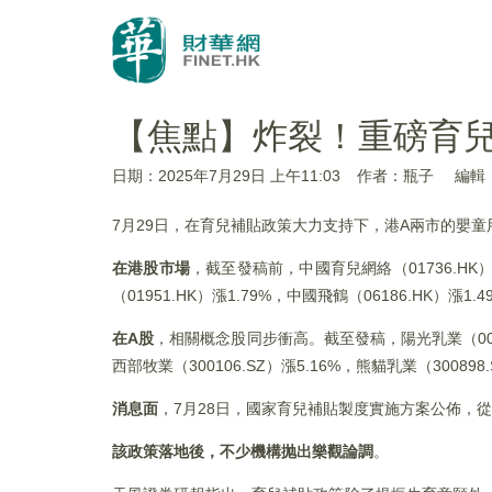
【焦點】炸裂！重磅育
日期：2025年7月29日 上午11:03
作者：瓶子
編輯：
7月29日，在育兒補貼政策大力支持下，港A兩市的嬰
在港股市場
，截至發稿前，中國育兒網絡（01736.HK）飙
（01951.HK）漲1.79%，中國飛鶴（06186.HK）漲1.4
在A股
，相關概念股同步衝高。截至發稿，陽光乳業（001318
西部牧業（300106.SZ）漲5.16%，熊貓乳業（300898
消息面
，7月28日，國家育兒補貼製度實施方案公佈，從
該政策落地後，不少機構抛出樂觀論調
。