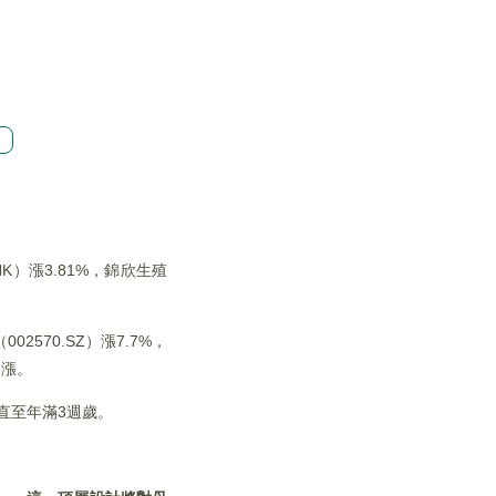
創
。
HK）漲3.81%，錦欣生殖
2570.SZ）漲7.7%，
均漲。
，直至年滿3週歲。