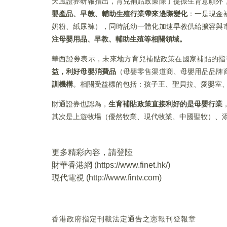
天風證券研報指出，育兒補貼政策除了提振生育意願外
嬰產品、早教、輔助生殖行業帶來邊際變化
：一是現金
奶粉、紙尿褲），同時託幼一體化加速早教供給擴容與
注母嬰用品、早教、輔助生殖等相關領域。
華西證券表示，未來地方育兒補貼政策在國家補貼的指
益，利好母嬰消費品
（母嬰零售渠道商、母嬰用品品牌
訓機構
。相關受益標的包括：孩子王、聖貝拉、愛嬰室
財通證券也認為，
生育補貼政策直接利好的是母嬰行業
其次是上遊牧場（優然牧業、現代牧業、中國聖牧）、
更多精彩內容，請登陸
財華香港網 (
https://www.finet.hk/
)
現代電視 (
http://www.fintv.com
)
香港政府指定刊載法定通告之憲報刊登報章