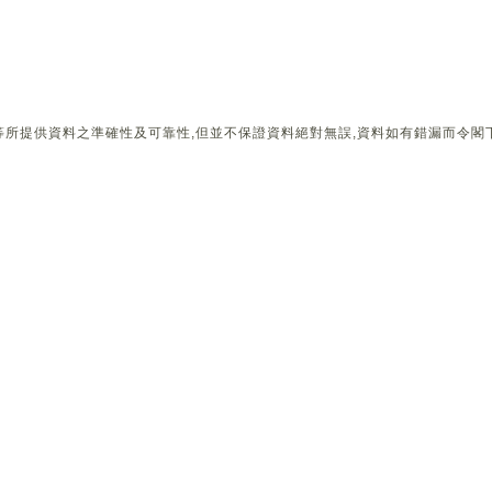
所提供資料之準確性及可靠性,但並不保證資料絕對無誤,資料如有錯漏而令閣