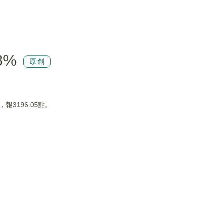
8%
原創
報3196.05點。