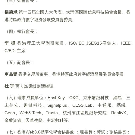
（三）榮譽會長：
楊德斌
第十四屆全國人大代表，大灣區國際信息科技協會會長、香
港特區政府數字經濟發展委員會委員。
（四）執行會長：
李
鳴
香港理工大學副研究員、ISO/IEC JSEG15召集人、IEEE
C/BDL主席
（五）副會長：
車品覺
香港交易所董事，香港特區政府數字經濟發展委員會委員
杜
宇
萬向區塊鏈副總經理
（六）理事成員單位：HashKey、OKG、京東幣鏈科技、網易、三
未信安、趣鏈科技、Signalplus、CESS Lab、中通服、螞蟻、
Geno、Web3 Tech、Trusta、杭州濱江區塊鏈研究院、RealtyX、
金猴資管、天草生態、中宏數科等。
（七）香港Web3.0標準化學會秘書處 ：秘書長：黃斌；副秘書長：