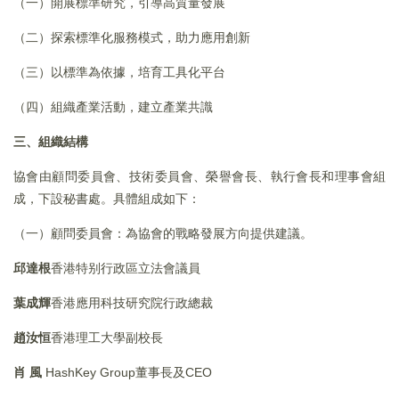
（一）開展標準研究，引導高質量發展
（二）探索標準化服務模式，助力應用創新
（三）以標準為依據，培育工具化平台
（四）組織產業活動，建立產業共識
三、組織結構
協會由顧問委員會、技術委員會、榮譽會長、執行會長和理事會組
成，下設秘書處。具體組成如下：
（一）顧問委員會：為協會的戰略發展方向提供建議。
邱達根
香港特别行政區立法會議員
葉
成
輝
香港應用科技研究院行政總裁
趙汝恒
香港理工大學副校長
肖
風
HashKey Group董事長及CEO