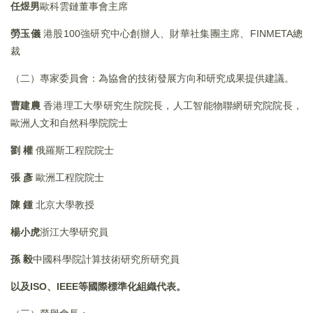
任煜男
歐科雲鏈董事會主席
勞玉儀
港股100強研究中心創辦人、財華社集團主席、FINMETA總
裁
（二）專家委員會：為協會的技術發展方向和研究成果提供建議。
曹建農
香港理工大學研究生院院長，人工智能物聯網研究院院長，
歐洲人文和自然科學院院士
劉
權
俄羅斯工程院院士
張
彥
歐洲工程院院士
陳
鍾
北京大學教授
楊小虎
浙江大學研究員
孫
毅
中國科學院計算技術研究所研究員
以及
ISO、IEEE
等國際標準化組織代表。