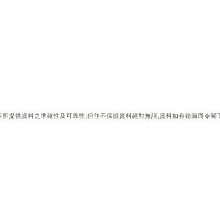
所提供資料之準確性及可靠性,但並不保證資料絕對無誤,資料如有錯漏而令閣