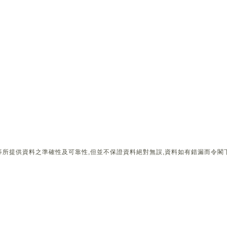
所提供資料之準確性及可靠性,但並不保證資料絕對無誤,資料如有錯漏而令閣