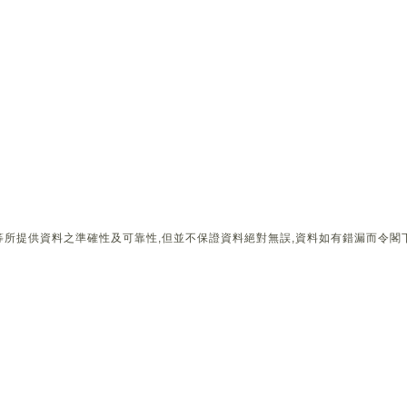
所提供資料之準確性及可靠性,但並不保證資料絕對無誤,資料如有錯漏而令閣