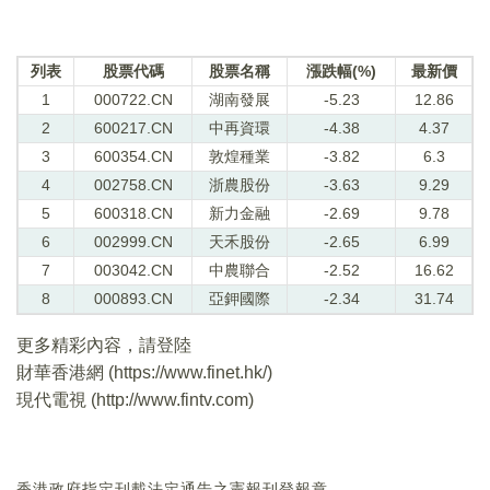
列表
股票代碼
股票名稱
漲跌幅(%)
最新價
1
000722.CN
湖南發展
-5.23
12.86
2
600217.CN
中再資環
-4.38
4.37
3
600354.CN
敦煌種業
-3.82
6.3
4
002758.CN
浙農股份
-3.63
9.29
5
600318.CN
新力金融
-2.69
9.78
6
002999.CN
天禾股份
-2.65
6.99
7
003042.CN
中農聯合
-2.52
16.62
8
000893.CN
亞鉀國際
-2.34
31.74
更多精彩內容，請登陸
財華香港網 (
https://www.finet.hk/
)
現代電視 (
http://www.fintv.com
)
香港政府指定刊載法定通告之憲報刊登報章