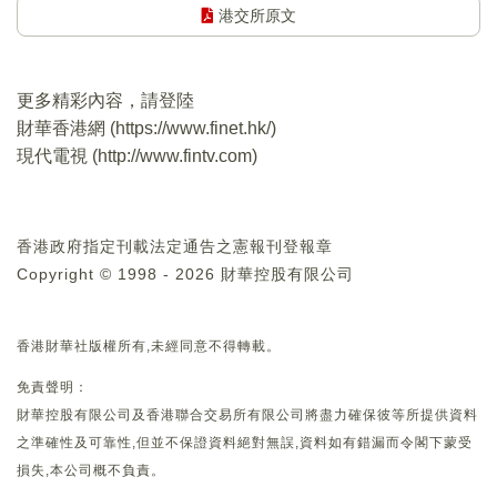
港交所原文
更多精彩內容，請登陸
財華香港網 (
https://www.finet.hk/
)
現代電視 (
http://www.fintv.com
)
香港政府指定刊載法定通告之憲報刊登報章
Copyright © 1998 - 2026 財華控股有限公司
香港財華社版權所有,未經同意不得轉載。
免責聲明：
財華控股有限公司及香港聯合交易所有限公司將盡力確保彼等所提供資料
之準確性及可靠性,但並不保證資料絕對無誤,資料如有錯漏而令閣下蒙受
損失,本公司概不負責。