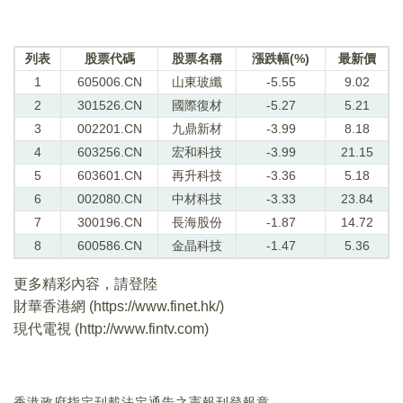
列表
股票代碼
股票名稱
漲跌幅(%)
最新價
1
605006.CN
山東玻纖
-5.55
9.02
2
301526.CN
國際復材
-5.27
5.21
3
002201.CN
九鼎新材
-3.99
8.18
4
603256.CN
宏和科技
-3.99
21.15
5
603601.CN
再升科技
-3.36
5.18
6
002080.CN
中材科技
-3.33
23.84
7
300196.CN
長海股份
-1.87
14.72
8
600586.CN
金晶科技
-1.47
5.36
更多精彩內容，請登陸
財華香港網 (
https://www.finet.hk/
)
現代電視 (
http://www.fintv.com
)
香港政府指定刊載法定通告之憲報刊登報章