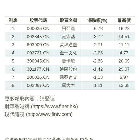
列表
股票代碼
股票名稱
漲跌幅(%)
最新價
1
000026.CN
飛亞達
-6.78
16.22
2
002345.CN
潮宏基
-3.72
14.51
3
603900.CN
萊紳通靈
-2.71
11.11
4
002721.CN
金一文化
-2.65
4.77
5
300945.CN
曼卡龍
-2.36
20.69
6
301177.CN
迪阿股份
-1.42
29.07
7
200026.CN
飛亞達Ｂ
-1.13
6.97
8
002867.CN
周大生
-1.11
13.35
更多精彩內容，請登陸
財華香港網 (
https://www.finet.hk/
)
現代電視 (
http://www.fintv.com
)
香港政府指定刊載法定通告之憲報刊登報章