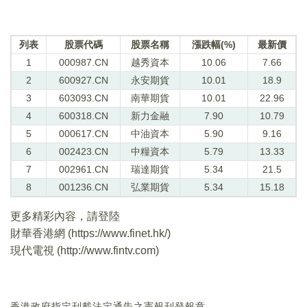
列表
股票代碼
股票名稱
漲跌幅(%)
最新價
1
000987.CN
越秀資本
10.06
7.66
2
600927.CN
永安期貨
10.01
18.9
3
603093.CN
南華期貨
10.01
22.96
4
600318.CN
新力金融
7.90
10.79
5
000617.CN
中油資本
5.90
9.16
6
002423.CN
中糧資本
5.79
13.33
7
002961.CN
瑞達期貨
5.34
21.5
8
001236.CN
弘業期貨
5.34
15.18
更多精彩內容，請登陸
財華香港網 (
https://www.finet.hk/
)
現代電視 (
http://www.fintv.com
)
香港政府指定刊載法定通告之憲報刊登報章