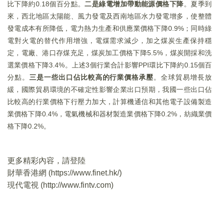
比下降約0.18個百分點。
二是綠電增加帶動能源價格下降
。夏季到
來，西北地區太陽能、風力發電及西南地區水力發電增多，使整體
發電成本有所降低，電力熱力生產和供應業價格下降0.9%；同時綠
電對火電的替代作用增強，電煤需求減少，加之煤炭生產保持穩
定，電廠、港口存煤充足，煤炭加工價格下降5.5%，煤炭開採和洗
選業價格下降3.4%。上述3個行業合計影響PPI環比下降約0.15個百
分點。
三是一些出口佔比較高的行業價格承壓
。全球貿易增長放
緩，國際貿易環境的不確定性影響企業出口預期，我國一些出口佔
比較高的行業價格下行壓力加大，計算機通信和其他電子設備製造
業價格下降0.4%，電氣機械和器材製造業價格下降0.2%，紡織業價
格下降0.2%。
更多精彩內容，請登陸
財華香港網 (
https://www.finet.hk/
)
現代電視 (
http://www.fintv.com
)