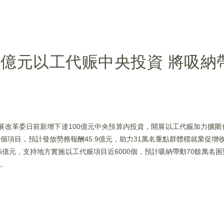
0億元以工代赈中央投資 將吸納
展改革委日前新增下達100億元中央預算内投資，開展以工代赈加力擴
5個項目，預計發放勞務報酬45.9億元，助力31萬名重點群體穩就業促增
95億元，支持地方實施以工代赈項目近6000個，預計吸納帶動70餘萬名
道。