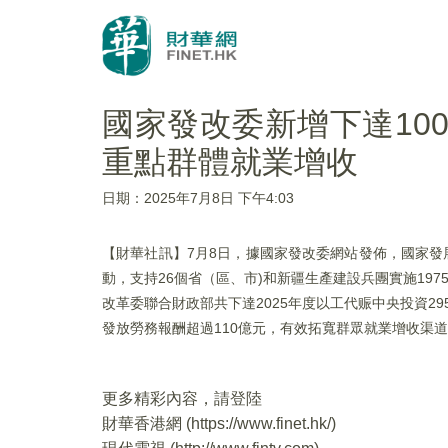
國家發改委新增下達10
重點群體就業增收
日期：2025年7月8日 下午4:03
【財華社訊】7月8日，據國家發改委網站發佈，國家發
動，支持26個省（區、市)和新疆生產建設兵團實施197
改革委聯合財政部共下達2025年度以工代赈中央投資2
發放勞務報酬超過110億元，有效拓寬群眾就業增收渠
更多精彩內容，請登陸
財華香港網 (
https://www.finet.hk/
)