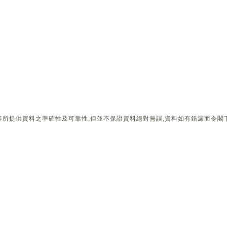
所提供資料之準確性及可靠性,但並不保證資料絕對無誤,資料如有錯漏而令閣