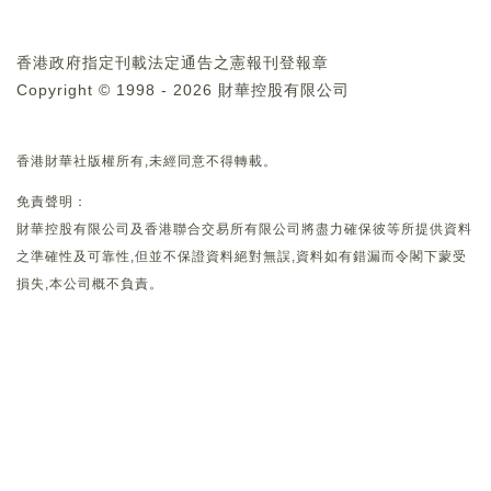
香港政府指定刊載法定通告之憲報刊登報章
Copyright © 1998 - 2026 財華控股有限公司
香港財華社版權所有,未經同意不得轉載。
免責聲明：
財華控股有限公司及香港聯合交易所有限公司將盡力確保彼等所提供資料
之準確性及可靠性,但並不保證資料絕對無誤,資料如有錯漏而令閣下蒙受
損失,本公司概不負責。