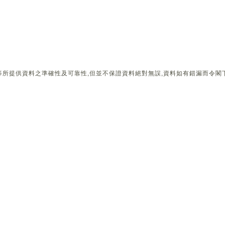
所提供資料之準確性及可靠性,但並不保證資料絕對無誤,資料如有錯漏而令閣