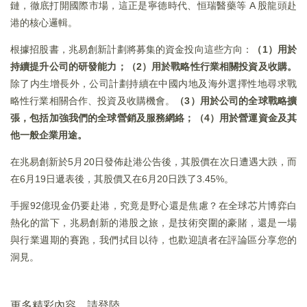
鏈，徹底打開國際市場，這正是寧德時代、恒瑞醫藥等 A 股龍頭赴
港的核心邏輯。
根據招股書，兆易創新計劃將募集的資金投向這些方向：
（1）用於
持續提升公司的研發能力；（2）用於戰略性行業相關投資及收購。
除了内生增長外，公司計劃持續在中國内地及海外選擇性地尋求戰
略性行業相關合作、投資及收購機會。
（3）用於公司的全球戰略擴
張，包括加強我們的全球營銷及服務網絡；（4）用於營運資金及其
他一般企業用途。
在兆易創新於5月20日發佈赴港公告後，其股價在次日遭遇大跌，而
在6月19日遞表後，其股價又在6月20日跌了3.45%。
手握92億現金仍要赴港，究竟是野心還是焦慮？在全球芯片博弈白
熱化的當下，兆易創新的港股之旅，是技術突圍的豪賭，還是一場
與行業週期的賽跑，我們拭目以待，也歡迎讀者在評論區分享您的
洞見。
更多精彩內容，請登陸