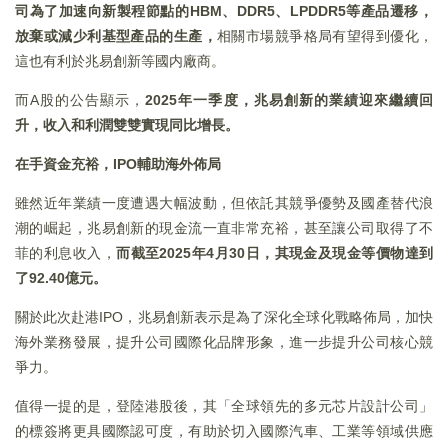
司為了加速向新製程節點的HBM、DDR5、LPDDR5等產品遷移，
放棄或減少利基型產品的生產，
相關市場競爭格局有望得到優化，
這也有利於兆易創新等國内廠商。
而A股的公告顯示，
2025年一季度，兆易創新的業績迎來繼續回
升，收入和利潤雙雙實現同比增長。
在手資金充裕，IPO輔助海外佈局
雖然近年業績一度遭遇大幅波動，但依託其競爭優勢及國產替代浪
潮的崛起，兆易創新的現金流一直非常充裕，甚至讓公司取得了不
菲的利息收入，
而截至2025年4月30日，其現金及現金等價物達到
了92.40億元。
關於此次赴港IPO，兆易創新表示是為了深化全球化戰略佈局，加快
海外業務發展，提升公司國際化品牌形象，進一步提升公司核心競
爭力。
值得一提的是，登陸港股後，其「全球領先的多元芯片設計公司」
的標簽將更具國際認可度，有助於切入國際汽車、工業等領域供應