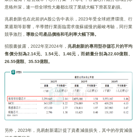
意格外深，連一些全球性大廠都出現了業績大幅下滑甚至虧損。
兆易創新也在此前的A股公告中表示，2023年受全球經濟環境、行
業週期等影響，半導體行業面臨需求復蘇緩慢的嚴峻考驗，同行業
競爭激烈，
導致公司產品價格和毛利率大幅下降。
招股書披露，2022年至2024年，
兆易創新的專用型存儲芯片的平均
售價分别為2.14元、1.54元、1.46元，而銷量分别為22.60億顆、
26.55億顆、35.53億顆。
另外，2023年，兆易創新還計提了資產減值損失，其中的存貨減值