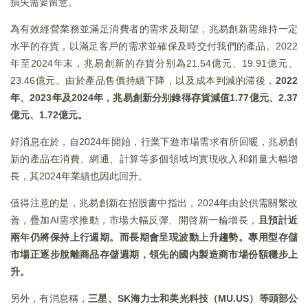
損失需要留意。
為有效經營業務並滿足消費者的需求及期望，兆易創新需維持一定
水平的存貨，以滿足客戶的需求並確保及時交付我們的產品。2022
年至2024年末，兆易創新的存貨分别為21.54億元、19.91億元、
23.46億元。由於產品售價持續下降，以及成本判減的滞後，
2022
年、2023年及2024年，兆易創新分别錄得存貨減值1.77億元、2.37
億元、1.72億元。
好消息在於，自2024年開始，行業下遊市場需求有所回暖，兆易創
新的產品在消費、網通、計算等多個領域均實現收入和銷量大幅增
長，其2024年業績也因此回升。
值得注意的是，兆易創新在招股書中指出，2024年由於供需關繫改
善，疊加AI需求推動，市場大幅反彈、開啓新一輪增長，
且預計近
兩年仍將保持上行週期。而長期會呈現波動上升趨勢。專用型存儲
市場正逐步脫離商品存儲週期，領先的國内製造商市場份額穩步上
升。
另外，有消息稱，
三星、SK海力士和美光科技（MU.US）等頭部公