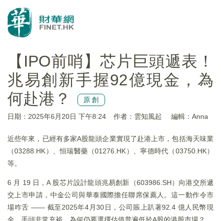
【IPO前哨】芯片巨頭遞表！
兆易創新手握92億現金，為
何赴港？
原創
日期：2025年6月20日 下午8:24
作者：雲知風起
編輯：Anna
近些年來，已經有多家A股龍頭企業實現了赴港上市，包括海天味業
（03288.HK）、恒瑞醫藥（01276.HK）、寧德時代（03750.HK）
等。
6 月 19 日，A 股芯片設計龍頭兆易創新（603986.SH）向港交所遞
交上市申請，中金公司與華泰國際擔任聯席保薦人。這一動作令市
場咋舌 —— 截至2025年4月30日，公司賬上趴著92.4 億人民幣現
金，手頭非常充裕，為何仍要選擇估值普遍低於A股的港股市場？