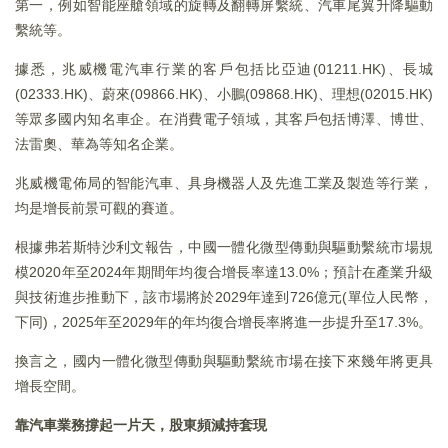
第一，例如智能座艙領域的旋轉及翻轉屏繫統、汽車尾翼升降驅動
繫統等。
據悉，兆威機電汽車行業的客戶包括比亞迪(01211.HK)、長城
(02333.HK)、蔚來(09866.HK)、小鵬(09868.HK)、理想(02015.HK)
等眾多國内知名車企。在消費電子領域，其客戶包括博澤、博世、
法雷奧、華為等知名企業。
兆威機電佈局的智能汽車、具身機器人及先進工業及製造等行業，
均是增長前景可觀的賽道。
根據弗若斯特沙利文報告，中國一體化微型傳動與驅動繫統市場規
模2020年至2024年期間年均復合增長率達13.0%；預計在產業升級
與技術進步推動下，該市場將於2029年達到726億元(單位人民幣，
下同)，2025年至2029年的年均復合增長率將進一步提升至17.3%。
換言之，國内一體化微型傳動與驅動繫統市場在接下來幾年將更具
增長空間。
靠汽車業務撐起一片天，股東頻減持套現