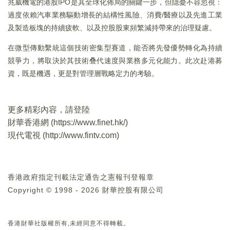
兆威機電的港股IPO是其全球化佈局的關鍵一步，但隱憂不容忽視：
過度依賴汽車業務驅動增長的結構性風險、消費/醫療以及先進工業
及製造板塊的持續疲軟、以及控股股東頻繁減持帶來的治理疑慮。
在微型傳動繫統這個技術密集型賽道，能否將先發優勢轉化為持續
競爭力，將取決於其技術叠代速度與業務多元化能力。此次赴港募
資，既是機遇，更是對管理層戰略定力的考驗。
更多精彩內容，請登陸
財華香港網 (
https://www.finet.hk/
)
現代電視 (
http://www.fintv.com
)
香港政府指定刊載法定通告之憲報刊登報章
Copyright © 1998 - 2026 財華控股有限公司
香港財華社版權所有,未經同意不得轉載。