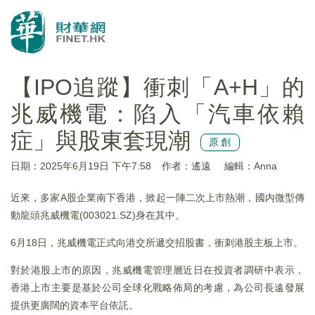
【IPO追蹤】衝刺「A+H」的
兆威機電：陷入「汽車依賴
症」與股東套現潮
原創
日期：2025年6月19日 下午7:58
作者：遙遠
編輯：Anna
近來，多家A股企業南下香港，掀起一陣二次上市熱潮，國内微型傳
動龍頭兆威機電(003021.SZ)身在其中。
6月18日，兆威機電正式向港交所遞交招股書，衝刺港股主板上市。
對於港股上市的原因，兆威機電管理層近日在投資者調研中表示，
香港上市主要是基於公司全球化戰略佈局的考慮，為公司長遠發展
提供更廣闊的資本平台依託。