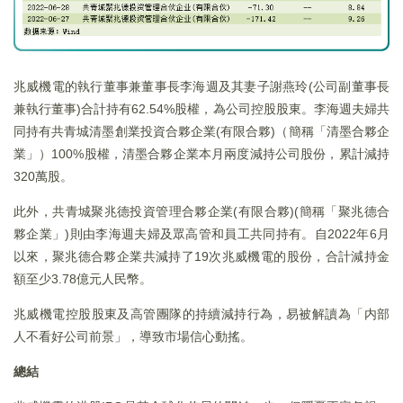
兆威機電的執行董事兼董事長李海週及其妻子謝燕玲(公司副董事長
兼執行董事)合計持有62.54%股權，為公司控股股東。李海週夫婦共
同持有共青城清墨創業投資合夥企業(有限合夥)（簡稱「清墨合夥企
業」）100%股權，清墨合夥企業本月兩度減持公司股份，累計減持
320萬股。
此外，共青城聚兆德投資管理合夥企業(有限合夥)(簡稱「聚兆德合
夥企業」)則由李海週夫婦及眾高管和員工共同持有。自2022年6月
以來，聚兆德合夥企業共減持了19次兆威機電的股份，合計減持金
額至少3.78億元人民幣。
兆威機電控股股東及高管團隊的持續減持行為，易被解讀為「内部
人不看好公司前景」，導致市場信心動搖。
總結