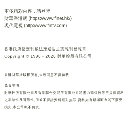
更多精彩內容，請登陸
財華香港網 (
https://www.finet.hk/
)
現代電視 (
http://www.fintv.com
)
香港政府指定刊載法定通告之憲報刊登報章
Copyright © 1998 - 2026 財華控股有限公司
香港財華社版權所有,未經同意不得轉載。
免責聲明：
財華控股有限公司及香港聯合交易所有限公司將盡力確保彼等所提供資料
之準確性及可靠性,但並不保證資料絕對無誤,資料如有錯漏而令閣下蒙受
損失,本公司概不負責。