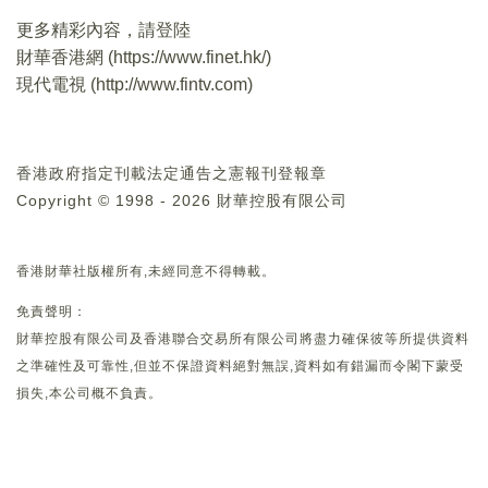
更多精彩內容，請登陸
財華香港網 (
https://www.finet.hk/
)
現代電視 (
http://www.fintv.com
)
香港政府指定刊載法定通告之憲報刊登報章
Copyright © 1998 - 2026 財華控股有限公司
香港財華社版權所有,未經同意不得轉載。
免責聲明：
財華控股有限公司及香港聯合交易所有限公司將盡力確保彼等所提供資料
之準確性及可靠性,但並不保證資料絕對無誤,資料如有錯漏而令閣下蒙受
損失,本公司概不負責。