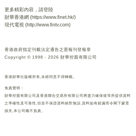
更多精彩內容，請登陸
財華香港網 (
https://www.finet.hk/
)
現代電視 (
http://www.fintv.com
)
香港政府指定刊載法定通告之憲報刊登報章
Copyright © 1998 - 2026 財華控股有限公司
香港財華社版權所有,未經同意不得轉載。
免責聲明：
財華控股有限公司及香港聯合交易所有限公司將盡力確保彼等所提供資料
之準確性及可靠性,但並不保證資料絕對無誤,資料如有錯漏而令閣下蒙受
損失,本公司概不負責。