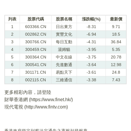
列表
股票代碼
股票名稱
漲跌幅(%)
最新價
1
603366.CN
日出東方
-8.31
9.71
2
002862.CN
實豐文化
-6.94
18.5
3
300766.CN
每日互動
-4.31
36.84
4
300459.CN
湯姆貓
-3.95
5.35
5
300364.CN
中文在線
-3.75
20.78
6
300541.CN
先進數通
-3.64
12.98
7
301171.CN
易點天下
-3.61
24.8
8
002115.CN
三維通信
-3.38
7.43
更多精彩內容，請登陸
財華香港網 (
https://www.finet.hk/
)
現代電視 (
http://www.fintv.com
)
香港政府指定刊載法定通告之憲報刊登報章