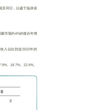
。截至同日，以處于臨床或
制藥市場約4%的復合年增
收入佔比則從2022年的
%、18.7%、22.6%。