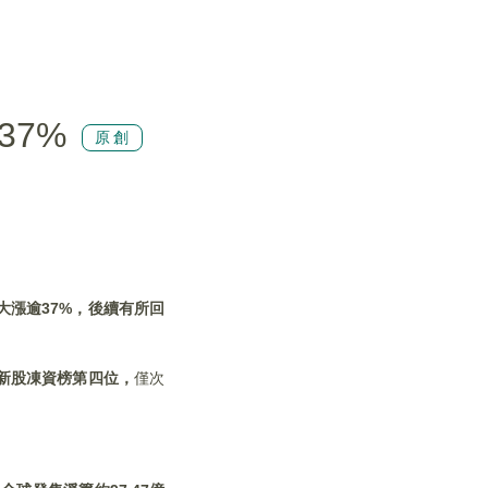
37%
原創
大漲逾37%
，後續有所回
新股凍資榜第四位，
僅次