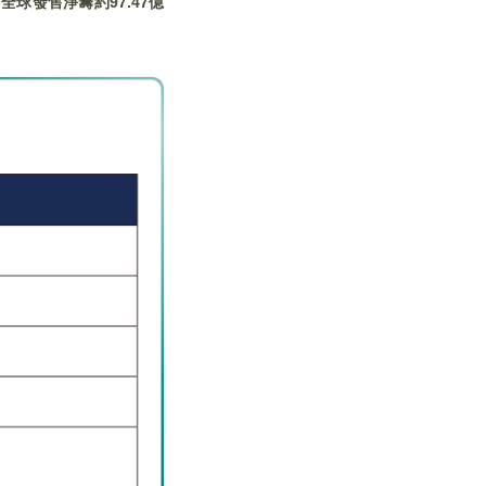
全球發售淨籌約97.47
億