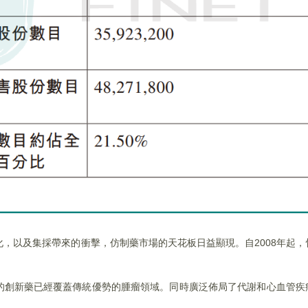
，以及集採帶來的衝擊，仿制藥市場的天花板日益顯現。自2008年起
的創新藥已經覆蓋傳統優勢的腫瘤領域。同時廣泛佈局了代謝和心血管疾