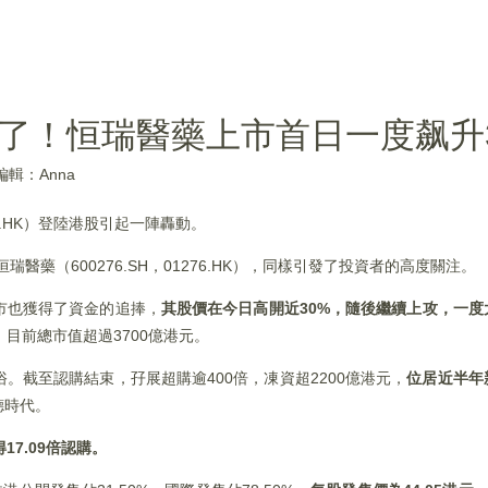
來了！恒瑞醫藥上市首日一度飙升
編輯：Anna
50.HK）登陸港股引起一陣轟動。
醫藥（600276.SH，01276.HK），同樣引發了投資者的高度關注。
市也獲得了資金的追捧，
其股價在今日高開近
30%
，隨後繼續上攻，一度
，目前總市值超過3700億港元。
。截至認購結束，孖展超購逾400倍，凍資超2200億港元，
位居近半年
寧德時代。
7.09
倍認購。