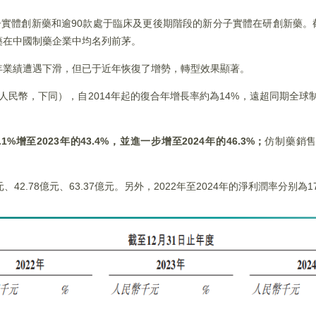
新分子實體創新藥和逾90款處于臨床及更後期階段的新分子實體在研創新藥
藥在中國制藥企業中均名列前茅。
年業績遭遇下滑，但已于近年恢復了增勢，轉型效果顯著。
元（人民幣，下同），自2014年起的復合年增長率約為14%，遠超同期全球
.1%
增至2023
年的43.4%
，並進一步增至2024
年的46.3%
；
仿制藥銷售
42.78億元、63.37億元。另外，2022年至2024年的淨利潤率分别為17.9