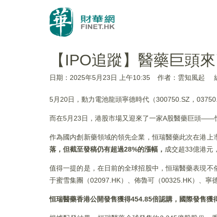
【IPO追蹤】醫藥巨頭
日期：2025年5月23日 上午10:35
作者：雲知風起
5月20日，動力電池龍頭寧德時代（300750.SZ，037
而在5月23日，港股市場又迎來了一家A股醫藥巨頭——恒瑞
作為國内創新藥領域的領先企業，恒瑞醫藥此次在港上
落，但截至發稿仍有超過28%
的漲幅，
成交超33億港元
值得一提的是，在日前的全球招股中，恒瑞醫藥表現不俗
于蜜雪集團（02097.HK）、佈魯可（00325.HK）、
恒瑞醫藥香港公開發售獲得454.85
倍認購，國際發售獲得1