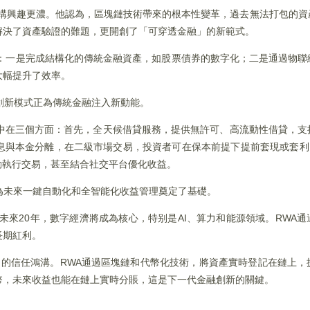
機構興趣更濃。他認為，區塊鏈技術帶來的根本性變革，過去無法打包的
解決了資產驗證的難題，更開創了「可穿透金融」的新範式。
類：一是完成結構化的傳統金融資產，如股票債券的數字化；二是通過物聯
大幅提升了效率。
eFi的創新模式正為傳統金融注入新動能。
主要集中在三個方面：首先，全天候借貸服務，提供無許可、高流動性借貸，
息與本金分離，在二級市場交易，投資者可在保本前提下提前套現或套利。最後
動執行交易，甚至結合社交平台優化收益。
化，為未來一鍵自動化和全智能化收益管理奠定了基礎。
熱門行業，未來20年，數字經濟將成為核心，特别是AI、算力和能源領域。RW
長期紅利。
產之間的信任鴻溝。RWA通過區塊鏈和代幣化技術，將資產實時登記在鏈上
幣，未來收益也能在鏈上實時分賬，這是下一代金融創新的關鍵。