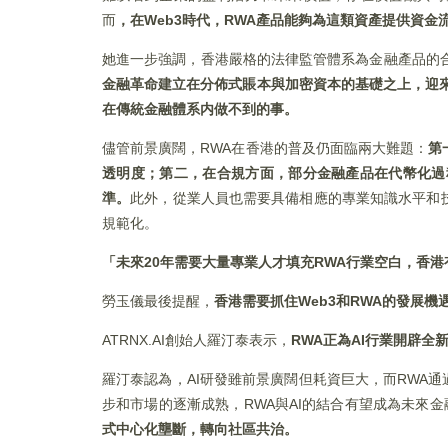
而
，在Web3時代，RWA產品能夠為這類資產提供資金流
她進一步強調，香港嚴格的法律監管體系為金融產品的合
金融革命建立在分佈式賬本與加密資本的基礎之上，迎
在傳統金融體系内做不到的事。
儘管前景廣闊，RWA在香港的普及仍面臨兩大難題：
第
透明度；第二，在合規方面，部分金融產品在代幣化過
準。
此外，從業人員也需要具備相應的專業知識水平和
規範化。
「
未來20年需要大量專業人才填充RWA行業空白，香港
勞玉儀最後提醒，
香港需要抓住Web3和RWA的發展
ATRNX.AI創始人羅汀泰表示，
RWA正為AI行業開辟全
羅汀泰認為，AI研發雖前景廣闊但耗資巨大，而RWA
步和市場的逐漸成熟，RWA與AI的結合有望成為未來
式中心化壟斷，轉向社區共治。