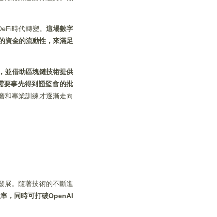
Fi時代轉變。
這場數字
的資金的流動性，來滿足
，並借助區塊鏈技術提供
需要事先得到證監會的批
磨和專業訓練才逐漸走向
」發展。隨著技術的不斷進
，同時可打破OpenAI