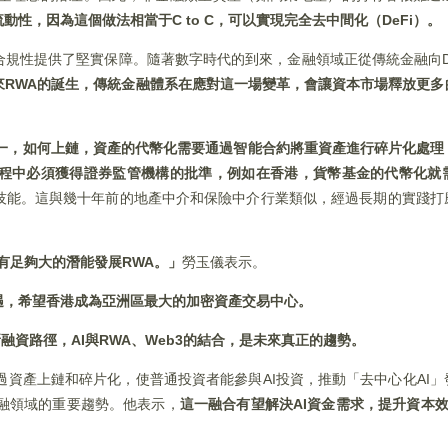
動性，因為這個做法相當于C to C，可以實現完全去中間化（DeFi）。
規性提供了堅實保障。隨著數字時代的到來，金融領域正從傳統金融向De
來RWA的誕生，傳統金融體系在應對這一場變革，會讓資本市場釋放更多
一，如何上鏈，資產的代幣化需要通過智能合約將重資產進行碎片化處理
程中必須獲得證券監管機構的批準，例如在香港，貨幣基金的代幣化就
技能。這與幾十年前的地產中介和保險中介行業類似，經過長期的實踐打
有足夠大的潛能發展RWA。」
勞玉儀表示。
機遇，希望香港成為亞洲區最大的加密資產交易中心。
新融資路徑，AI與RWA、Web3的結合，是未來真正的趨勢。
通過資產上鏈和碎片化，使普通投資者能參與AI投資，推動「去中心化AI
金融領域的重要趨勢。他表示，
這一融合有望解決AI資金需求，提升資本效率