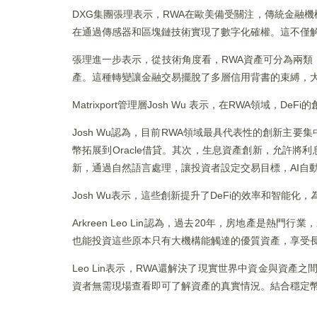
DXG集團張理表示，RWA在歐美備受關注，傳統金融
在通過傳感器和區塊鏈技術實現了數字化確權。這不僅
張理進一步表示，從技術角度看，RWA資產可分為兩
產。這種轉變讓金融交易擺脫了多層信用背書的束縛，
Matrixport管理層Josh Wu 表示，在RWA領域，D
Josh Wu認為，目前RWA領域最具代表性的創新
幣拓展到Oracle借貸。其次，生息資產創新，允許將利
新，通過自然語言處理，讓投資者設定交易目標，AI自
Josh Wu表示，這些創新提升了DeFi的效率和智能
Arkreen Leo Lin認為，過去20年，房地產是
也能投資這些原本只有大機構能觸達的優質資產，享受
Leo Lin表示，RWA還解決了現實世界中資金與資
資者無需現場查看即可了解資產的真實情況。結合穩定