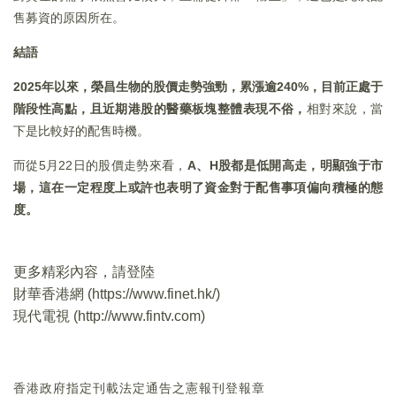
售募資的原因所在。
結語
2025
年以來，榮昌生物的股價走勢強勁，累漲逾240%，目前正處于
階段性高點，且近期港股的醫藥板塊整體表現不俗，
相對來說，當
下是比較好的配售時機。
而從5月22日的股價走勢來看，
A、H股都是低開高走，明顯強于市
場，這在一定程度上或許也表明了資金對于配售事項偏向積極的態
度。
更多精彩內容，請登陸
財華香港網 (
https://www.finet.hk/
)
現代電視 (
http://www.fintv.com
)
香港政府指定刊載法定通告之憲報刊登報章