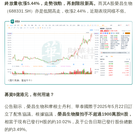
終放量收漲5.44%，走勢強勁，再創階段新高。
而其A股榮昌生物
（688331.SH）亦是低開高走，收漲2.44%，近期表現同樣不俗。
募資8億港元，有何用途？
公告顯示，榮昌生物和摩根士丹利、華泰國際于2025年5月22日訂
立了配售協議。根據協議，
榮昌生物擬拍手不超過1900萬股H股，
相當于現有已發行H股的約10.02%，及于公告日期已發行股份總數
的約3.49%。