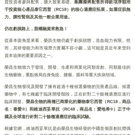
質投資者參與配售，擴大股東基礎。
集團擬將配售所得款項淨額用
于投資核心產品泰它西普（RC18）的核心適應症拓展，如重症肌無
力、膜性腎病及其他一般企業用途。
仍在虧損路上，股權融資來救急！
從基本面角度來看，榮昌生物仍處于虧損狀態，造血能力有限。然
而，其研發能力和市場潛力實屬不容小觑，這可能是其近年來受到
資本追捧的重要原因之一。
榮昌生物致力于發現、開發、生產和商業化同類首創、同類最佳的
生物藥物，重點佈局自身免疫、腫瘤、眼科等重大疾病領域。
榮昌生物發現及開發了擁有超過十種候選藥物的完善產品線。候選
藥物中，有七種處于臨床開發階段，正在針對二十餘種適應症進行
臨床開發。
榮昌生物的兩種已商業化的藥物泰它西普（RC18，商品
名：泰愛®）和維迪西妥單抗（RC48，商品名：愛地希®）正于中
國及全球進行針對二十餘種適應症的臨床試驗。
根據官網，維迪西妥單抗是由榮昌生物研發的中國首個原創抗體偶