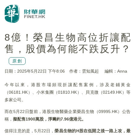
8億！榮昌生物高位折讓配
售，股價為何能不跌反升？
原創
日期：2025年5月22日 下午8:06
作者：雲知風起
編輯：Anna
今年以來，港股市場頻現折讓配售案例，涉及老鋪黃金
（06181.HK）、小米集團（01810.HK）、貝克微（02149.HK）等
多家公司。
而在5月22日盤前，港股生物醫藥企業榮昌生物（09995.HK）公告
稱，
擬配售1900萬股，淨籌約7.96億港元。
值得注意的是，5月22日，
榮昌生物的H股在低開之後一路上攻，最