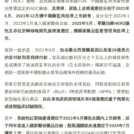
聯（ADC）藥物，是我國首個獲得美國FDA、中國藥監局突破性療
法雙重認定的ADC藥物。
其胃癌、尿路上皮癌適應症分别于2021年
6月、2021年12月獲中國藥監局批準上市銷售，
並分别于2022年1
月、2023年1月進入國家醫保目錄；
2025年5月，單藥治療HER2陽
性且存在肝轉移晚期乳腺癌適應症，獲國家藥品監督管理局批準上
市。
值得一提的是，2021年8月，
知名藥企西雅圖基因以高達26億美元
的首付款和里程碑付款，
從高個位數到百分之十五以上的梯度銷售
提成獲得了維迪西妥單抗的全球（亞太區除外）獨家許可協議，交
易額一度刷新中國制藥企業單品種海外授權的最高紀錄。
而泰它西普是由榮昌生物自主研發的全球首款、同類首創的注射用
重組B淋巴細胞刺激因子（BLyS）/增殖誘導配體（APRIL）雙靶點
新型融合蛋白產品，
在自身免疫疾病領域共有8個適應症處于商業化
或後期臨床試驗階段。
其中，
系統性紅斑狼瘡適應症于2021年3月獲批在國内上市銷售，並
于同年底進入國家醫保藥品目錄；類風濕關節炎適應症于2024年7月
獲批上市；
重症肌無力適應症上市申請于2024年10月獲CDE受理，