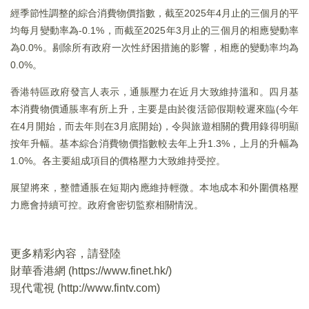
經季節性調整的綜合消費物價指數，截至2025年4月止的三個月的平
均每月變動率為-0.1%，而截至2025年3月止的三個月的相應變動率
為0.0%。剔除所有政府一次性紓困措施的影響，相應的變動率均為
0.0%。
香港特區政府發言人表示，通脹壓力在近月大致維持溫和。四月基
本消費物價通脹率有所上升，主要是由於復活節假期較遲來臨(今年
在4月開始，而去年則在3月底開始)，令與旅遊相關的費用錄得明顯
按年升幅。基本綜合消費物價指數較去年上升1.3%，上月的升幅為
1.0%。各主要組成項目的價格壓力大致維持受控。
展望將來，整體通脹在短期內應維持輕微。本地成本和外圍價格壓
力應會持續可控。政府會密切監察相關情況。
更多精彩內容，請登陸
財華香港網 (
https://www.finet.hk/
)
現代電視 (
http://www.fintv.com
)