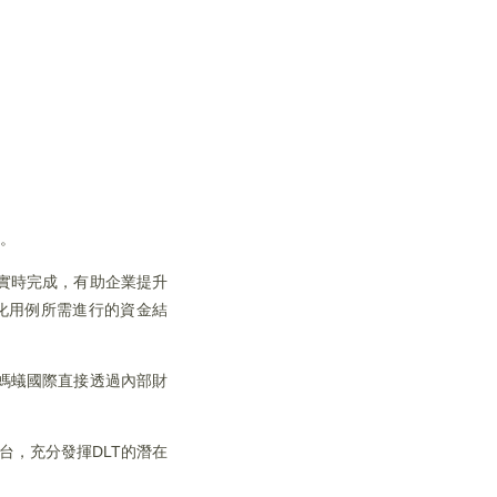
務。
實時完成，有助企業提升
化用例所需進行的資金結
螞蟻國際直接透過內部財
台，充分發揮DLT的潛在