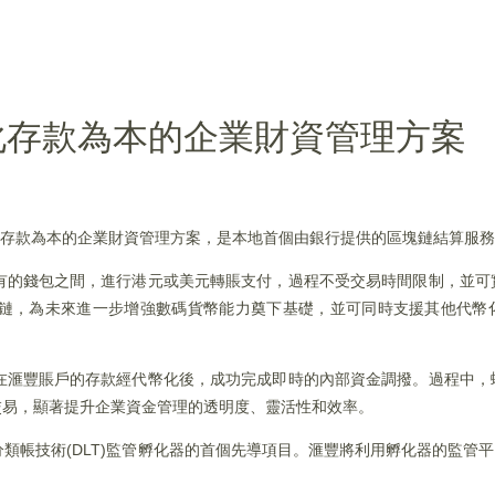
化存款為本的企業財資管理方案
化存款為本的企業財資管理方案，是本地首個由銀行提供的區塊鏈結算服
有的錢包之間，進行港元或美元轉賬支付，過程不受交易時間限制，並可
鏈，為未來進一步增強數碼貨幣能力奠下基礎，並可同時支援其他代幣
在滙豐賬戶的存款經代幣化後，成功完成即時的內部資金調撥。過程中，
賬交易，顯著提升企業資金管理的透明度、靈活性和效率。
類帳技術(DLT)監管孵化器的首個先導項目。滙豐將利用孵化器的監管平