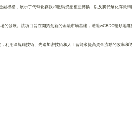
用例的金融機構，展示了代幣化存款和數碼資產相互轉換，以及將代幣化存款
幣化市場的發展。該項目旨在開拓創新的金融市場基建，透過wCBDC暢順地
決方案，利用區塊鏈技術、先進加密技術和人工智能來提高資金流動的效率和