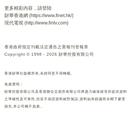
更多精彩內容，請登陸
財華香港網 (
https://www.finet.hk/
)
現代電視 (
http://www.fintv.com
)
香港政府指定刊載法定通告之憲報刊登報章
Copyright © 1998 - 2026 財華控股有限公司
香港財華社版權所有,未經同意不得轉載。
免責聲明：
財華控股有限公司及香港聯合交易所有限公司將盡力確保彼等所提供資料
之準確性及可靠性,但並不保證資料絕對無誤,資料如有錯漏而令閣下蒙受
損失,本公司概不負責。