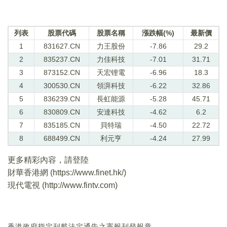
列表
股票代碼
股票名稱
漲跌幅(%)
最新價
1
831627.CN
力王股份
-7.86
29.2
2
835237.CN
力佳科技
-7.01
31.71
3
873152.CN
天宏锂電
-6.96
18.3
4
300530.CN
領湃科技
-6.22
32.86
5
836239.CN
長虹能源
-5.28
45.71
6
830809.CN
安達科技
-4.62
6.2
7
835185.CN
貝特瑞
-4.50
22.72
8
688499.CN
利元亨
-4.24
27.99
更多精彩內容，請登陸
財華香港網 (
https://www.finet.hk/
)
現代電視 (
http://www.fintv.com
)
香港政府指定刊載法定通告之憲報刊登報章