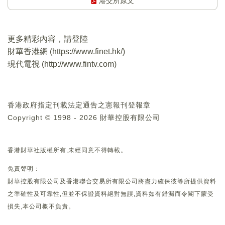
港交所原文
更多精彩內容，請登陸
財華香港網 (
https://www.finet.hk/
)
現代電視 (
http://www.fintv.com
)
香港政府指定刊載法定通告之憲報刊登報章
Copyright © 1998 - 2026 財華控股有限公司
香港財華社版權所有,未經同意不得轉載。
免責聲明：
財華控股有限公司及香港聯合交易所有限公司將盡力確保彼等所提供資料
之準確性及可靠性,但並不保證資料絕對無誤,資料如有錯漏而令閣下蒙受
損失,本公司概不負責。