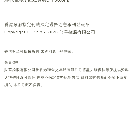
現代電視 (
http://www.fintv.com
)
香港政府指定刊載法定通告之憲報刊登報章
Copyright © 1998 - 2026 財華控股有限公司
香港財華社版權所有,未經同意不得轉載。
免責聲明：
財華控股有限公司及香港聯合交易所有限公司將盡力確保彼等所提供資料
之準確性及可靠性,但並不保證資料絕對無誤,資料如有錯漏而令閣下蒙受
損失,本公司概不負責。