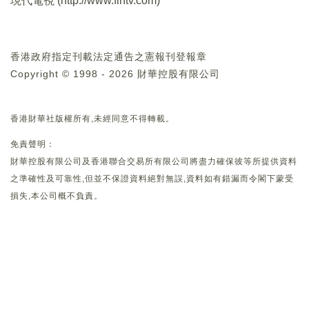
現代電視 (
http://www.fintv.com
)
香港政府指定刊載法定通告之憲報刊登報章
Copyright © 1998 - 2026 財華控股有限公司
香港財華社版權所有,未經同意不得轉載。
免責聲明：
財華控股有限公司及香港聯合交易所有限公司將盡力確保彼等所提供資料
之準確性及可靠性,但並不保證資料絕對無誤,資料如有錯漏而令閣下蒙受
損失,本公司概不負責。