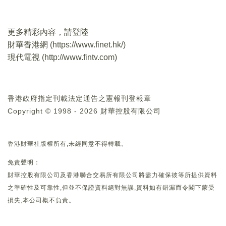
更多精彩內容，請登陸
財華香港網 (
https://www.finet.hk/
)
現代電視 (
http://www.fintv.com
)
香港政府指定刊載法定通告之憲報刊登報章
Copyright © 1998 - 2026 財華控股有限公司
香港財華社版權所有,未經同意不得轉載。
免責聲明：
財華控股有限公司及香港聯合交易所有限公司將盡力確保彼等所提供資料
之準確性及可靠性,但並不保證資料絕對無誤,資料如有錯漏而令閣下蒙受
損失,本公司概不負責。