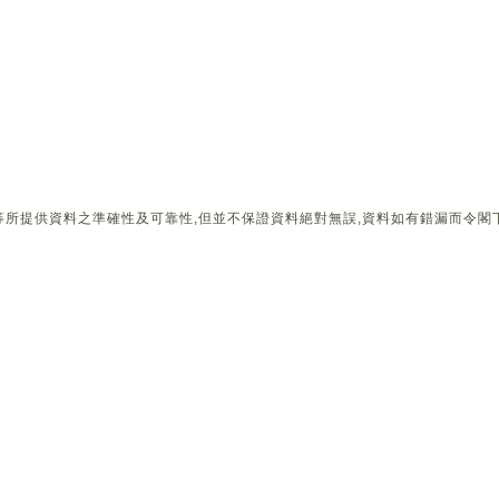
所提供資料之準確性及可靠性,但並不保證資料絕對無誤,資料如有錯漏而令閣