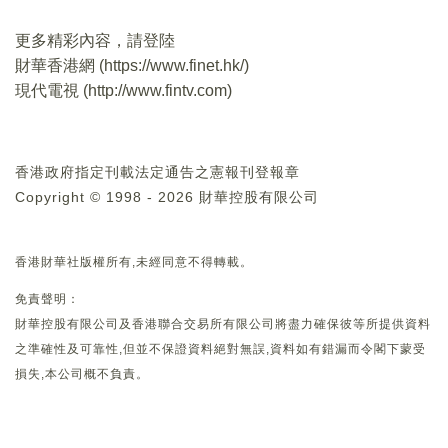
更多精彩內容，請登陸
財華香港網 (
https://www.finet.hk/
)
現代電視 (
http://www.fintv.com
)
香港政府指定刊載法定通告之憲報刊登報章
Copyright © 1998 - 2026 財華控股有限公司
香港財華社版權所有,未經同意不得轉載。
免責聲明：
財華控股有限公司及香港聯合交易所有限公司將盡力確保彼等所提供資料
之準確性及可靠性,但並不保證資料絕對無誤,資料如有錯漏而令閣下蒙受
損失,本公司概不負責。