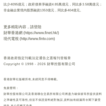
比少4095億元；政府債券淨融資4.85萬億元，同比多3.58萬億元；
非金融企業境内股票融資1353億元，同比多404億元。
更多精彩內容，請登陸
財華香港網 (
https://www.finet.hk/
)
現代電視 (
http://www.fintv.com
)
香港政府指定刊載法定通告之憲報刊登報章
Copyright © 1998 - 2026 財華控股有限公司
香港財華社版權所有,未經同意不得轉載。
免責聲明：
財華控股有限公司及香港聯合交易所有限公司將盡力確保彼等所提供資料
之準確性及可靠性,但並不保證資料絕對無誤,資料如有錯漏而令閣下蒙受
損失,本公司概不負責。