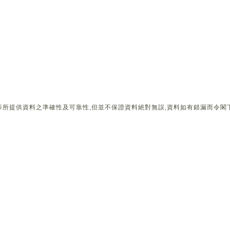
所提供資料之準確性及可靠性,但並不保證資料絕對無誤,資料如有錯漏而令閣