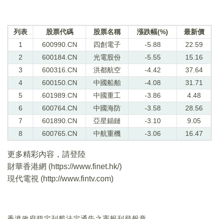
列表
股票代碼
股票名稱
漲跌幅(%)
最新價
1
600990.CN
四創電子
-5.88
22.59
2
600184.CN
光電股份
-5.55
15.16
3
600316.CN
洪都航空
-4.42
37.64
4
600150.CN
中國船舶
-4.08
31.71
5
601989.CN
中國重工
-3.86
4.48
6
600764.CN
中國海防
-3.58
28.56
7
601890.CN
亞星錨鏈
-3.10
9.05
8
600765.CN
中航重機
-3.06
16.47
更多精彩內容，請登陸
財華香港網 (
https://www.finet.hk/
)
現代電視 (
http://www.fintv.com
)
香港政府指定刊載法定通告之憲報刊登報章