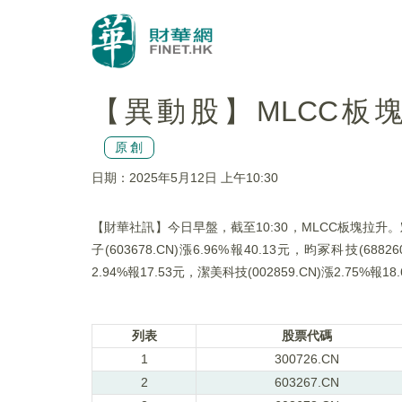
【異動股】MLCC板塊拉升
原創
日期：2025年5月12日 上午10:30
【財華社訊】今日早盤，截至10:30，MLCC板塊拉升。宏達電子(
子(603678.CN)漲6.96%報40.13元，昀冢科技(68826
2.94%報17.53元，潔美科技(002859.CN)漲2.75%報18
列表
股票代碼
1
300726.CN
2
603267.CN