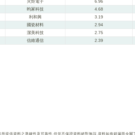
火炬電子
6.96
昀冢科技
4.68
利和興
3.19
國瓷材料
2.94
潔美科技
2.75
信維通信
2.39
所提供資料之準確性及可靠性,但並不保證資料絕對無誤,資料如有錯漏而令閣