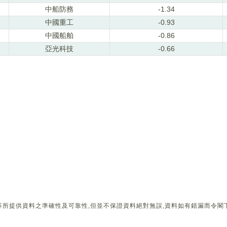
中船防務
-1.34
中國重工
-0.93
中國船舶
-0.86
亞光科技
-0.66
所提供資料之準確性及可靠性,但並不保證資料絕對無誤,資料如有錯漏而令閣