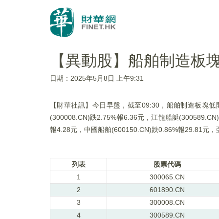
【異動股】船舶制造板塊低開
日期：2025年5月8日 上午9:31
【財華社訊】今日早盤，截至09:30，船舶制造板塊低開。海蘭信
(300008.CN)跌2.75%報6.36元，江龍船艇(300589.C
報4.28元，中國船舶(600150.CN)跌0.86%報29.81元，
列表
股票代碼
1
300065.CN
2
601890.CN
3
300008.CN
4
300589.CN