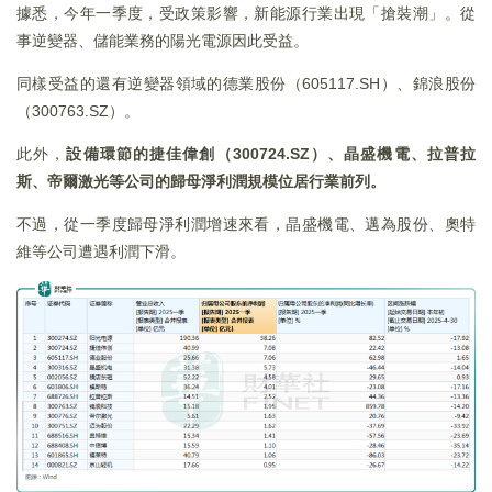
據悉，今年一季度，受政策影響，新能源行業出現「搶裝潮」。從
事逆變器、儲能業務的陽光電源因此受益。
同樣受益的還有逆變器領域的德業股份（605117.SH）、錦浪股份
（300763.SZ）。
此外，
設備環節的捷佳偉創（
300724.SZ
）、晶盛機電、拉普拉
斯、帝爾激光等公司的歸母淨利潤規模位居行業前列。
不過，從一季度歸母淨利潤增速來看，晶盛機電、邁為股份、奧特
維等公司遭遇利潤下滑。