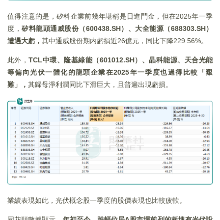
值得注意的是，矽料企業前幾年堪稱是日進鬥金，但在2025年一季
度，
矽料龍頭通威股份（
600438.SH
）、大全能源（688303.SH
）
遭遇大虧，
其中通威股份期内虧損近26億元，同比下降229.56%。
此外，
TCL
中環、隆基綠能（601012.SH
）、晶科能源、天合光能
等偏向光伏一體化的龍頭企業在2025
年一季度也過得比較「艱
難」，
其歸母淨利潤同比下滑巨大，且普遍出現虧損。
業績表現如此，光伏概念股一季度的股價表現也比較疲軟。
同花順數據顯示，
年初至今，跌幅位居
A
股市場前列的板塊有光伏設