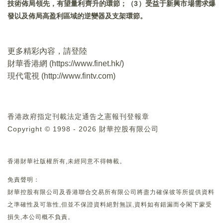
技術佈局領先，有望量利齊升的環節；（3
）受益于新興市場需求爆
發以及佈局高盈利區域的逆變器及支架環節。
更多精彩內容，請登陸
財華香港網 (
https://www.finet.hk/
)
現代電視 (
http://www.fintv.com
)
香港政府指定刊載法定通告之憲報刊登報章
Copyright © 1998 - 2026 財華控股有限公司
香港財華社版權所有,未經同意不得轉載。
免責聲明：
財華控股有限公司及香港聯合交易所有限公司將盡力確保彼等所提供資料
之準確性及可靠性,但並不保證資料絕對無誤,資料如有錯漏而令閣下蒙受
損失,本公司概不負責。