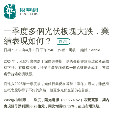
一季度多個光伏板塊大跌，業
績表現如何？
原創
日期：2025年4月30日 下午7:46
作者：明羲
編輯：Annie
2024年，光伏行業仍處于深度調整期，供需失衡導致各環節產品價
格下行。有機構指出，行業主產業鏈價格一度跌破現金成本，整體
處于普遍虧損狀態。
而進入2025年一季度後，光伏行業仍在等待「寒冬」過去，雖然有
些概念股取得了不錯的業績，但更多光伏企業仍在苦熬。
Wind數據顯示，一季度，
陽光電源（
300274.SZ
）表現亮眼，期内
實現歸母淨利潤38.26
億元，同比增長82.52%
，超出市場預期。