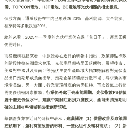
備、TOPCON
電池、HJT
電池、BC
電池等光伏相關的概念板塊。
個股方面，通威股份在年内已累跌26.23%，晶科能源、大全能源、
福萊特等多股跌逾20%。
總的來看，2025年一季度的光伏行業仍在過「苦日子」，產業回暖
仍需時日。
而從機構觀點來看，中原證券在近日的研報中指出，政策節點導致
的階段性搶裝潮需求兌現，光伏產品價格呈回落態勢。展望後市，
美國對中國以及東南亞等光伏主要生產區域大幅加徵關稅對光伏產
品出口預期形成負面衝擊。預期企業將繼續分散市場，尋求新興市
場增長點。另一方面，行業實現徹底的供需扭轉、再次景氣上行仍
需更多積極因素推動，
行業仍將處于去產能周期。光伏指數
PB
估值
處于歷史低位水平。建議中期關注虧損力度較大、產能出清預期明
確的主輔材料領域和技術創新領域。
華創證券亦在近日的研報中表示，
建議關注（
1
）供需改善及政策調
控預期下，盈利有望改善的矽料、一體化組件及輔材龍頭；（2
）新