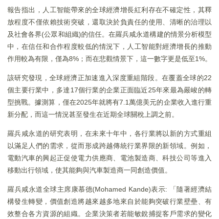
報告指出，人工智能帶來的全球經濟增長紅利存在不確定性，其釋
放程度不僅依賴技術突破，還取決於負責任的使用、清晰的治理以
及社會各界(公眾和組織)的信任。在羅兵咸永道構建的情景分析模型
中，在信任和合作程度較低的情況下，人工智能對經濟增長的推動
作用較為有限，僅為8%；而在悲觀情景下，這一數字更是低至1%。
該研究發現，全球經濟正加速進入深度重組階段。在覆蓋全球的22
個主要行業中，多達17個行業的企業正面臨近25年來最為嚴峻的轉
型挑戰。據測算，僅在2025年就將有7.1萬億美元的企業收入進行重
新分配，而這一情況甚至發生在近期全球關稅上調之前。
羅兵咸永道的研究表明，在未來十年中，各行業將以新的方式重組
以滿足人們的需求，從而形成跨越傳統行業界限的新領域。例如，
電動汽車的興起正促使電力供應商、電池製造商、科技公司等進入
移動出行領域，使其能夠與汽車製造商一同創造價值。
羅兵咸永道全球主席康慕德(Mohamed Kande)表示: 「隨著經濟結
構發生轉變，價值創造將越來越多地來自於能夠突破行業壁壘、有
效整合各方資源的組織。企業決策者若能敏銳捕捉客戶需求的變化