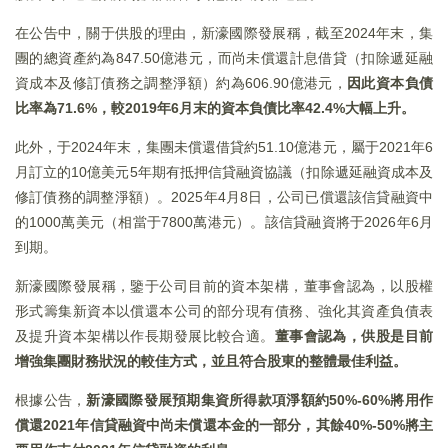
在公告中，關于供股的理由，新濠國際發展稱，截至2024年末，集
團的總資產約為847.50億港元，而尚未償還計息借貸（扣除遞延融
資成本及修訂債務之調整淨額）約為606.90億港元，
因此資本負債
比率為
71.6%
，較2019
年6
月末的資本負債比率42.4%
大幅上升。
此外，于2024年末，集團未償還借貸約51.10億港元，屬于2021年6
月訂立的10億美元5年期有抵押信貸融資協議（扣除遞延融資成本及
修訂債務的調整淨額）。2025年4月8日，公司已償還該信貸融資中
的1000萬美元（相當于7800萬港元）。該信貸融資將于2026年6月
到期。
新濠國際發展稱，鑒于公司目前的資本架構，董事會認為，以股權
形式籌集新資本以償還本公司的部分現有債務、強化其資產負債表
及提升資本架構以作長期發展比較合適。
董事會認為，供股是目前
增強集團財務狀況的較佳方式，並且符合股東的整體最佳利益。
根據公告，
新濠國際發展預期集資所得款項淨額約
50%-60%
將用作
償還2021
年信貸融資中尚未償還本金的一部分，其餘40%-50%
將主