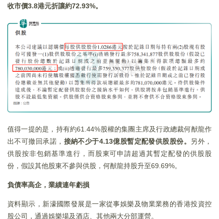
收市價3.8
港元折讓約72.93%
。
值得一提的是，持有約61.44%股權的集團主席及行政總裁何猷龍作
出不可撤回承諾，
接納不少于
4.13
億股暫定配發供股股份。
另外，
供股按非包銷基準進行，而股東可申請超過其暫定配發的供股股
份，假設其他股東不參與供股，何猷龍持股升至69.69%。
負債率高企，業績連年虧損
資料顯示，新濠國際發展是一家從事娛樂及物業業務的香港投資控
股公司，通過娛樂場及酒店、其他兩大分部運營。