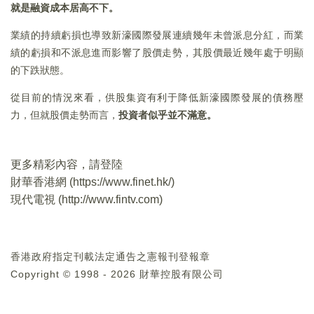
就是融資成本居高不下。
業績的持續虧損也導致新濠國際發展連續幾年未曾派息分紅，而業
績的虧損和不派息進而影響了股價走勢，其股價最近幾年處于明顯
的下跌狀態。
從目前的情況來看，供股集資有利于降低新濠國際發展的債務壓
力，但就股價走勢而言，
投資者似乎並不滿意。
更多精彩內容，請登陸
財華香港網 (
https://www.finet.hk/
)
現代電視 (
http://www.fintv.com
)
香港政府指定刊載法定通告之憲報刊登報章
Copyright © 1998 - 2026 財華控股有限公司