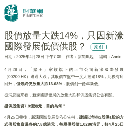
股價放量大跌14%，只因新濠
國際發展低價供股？
原創
日期：2025年4月28日 下午7:09
作者：雲知風起
編輯：Annie
4月28日，「賭王」家族旗下的上市公司新濠國際發展
（00200.HK）遭遇大跌，其股價在盤中一度大挫逾18%，此後有所
回升，
但最終仍放量大跌
13.68%
，
股價創十餘年新低。
從消息面來看，新濠國際發展的放量大跌和供股集資公告有關。
擬供股集資7.8
億港元，目的為何？
4月25日盤後，新濠國際發展發佈公告稱，
建議以每持
2
股供1
股的方
式供股集資最多約7.8
億港元，每股供股價1.0286
港元，較4
月25
日