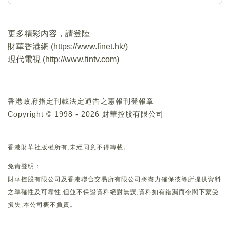
更多精彩內容，請登陸
財華香港網 (
https://www.finet.hk/
)
現代電視 (
http://www.fintv.com
)
香港政府指定刊載法定通告之憲報刊登報章
Copyright © 1998 - 2026 財華控股有限公司
香港財華社版權所有,未經同意不得轉載。
免責聲明：
財華控股有限公司及香港聯合交易所有限公司將盡力確保彼等所提供資料
之準確性及可靠性,但並不保證資料絕對無誤,資料如有錯漏而令閣下蒙受
損失,本公司概不負責。